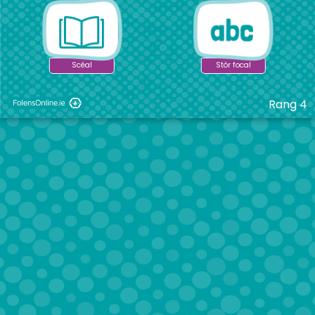
Scéal
Stór focal
Rang 4